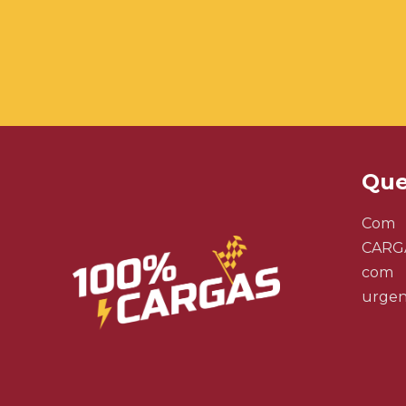
Qu
Com 
CARGA
com t
urgen